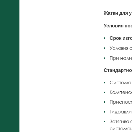
Жатки для у
Условия по
Срок изг
Условия о
При нали
Стандартно
Система 
Компенса
Приспосо
Гидравли
Затягива
системой