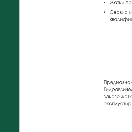
Жатки пр
Сервис и
квалифиц
Предназнач
Гидравличе
заказе жат
эксплуатир