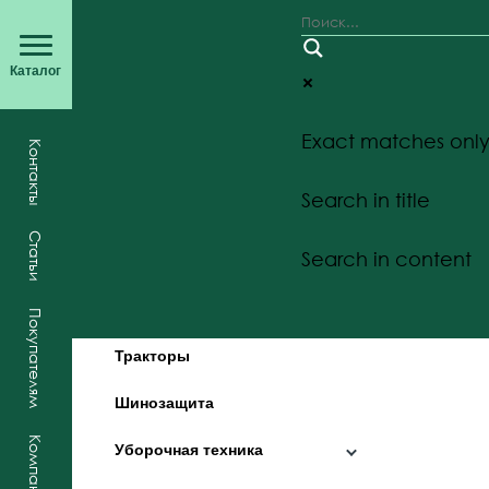
Каталог
Exact matches onl
Главная
Оборудование
Уборочная те
Контакты
Каталог
Search in title
товаров
Статьи
Search in content
Комбайны
Покупателям
Тракторы
Шинозащита
Компания
Уборочная техника