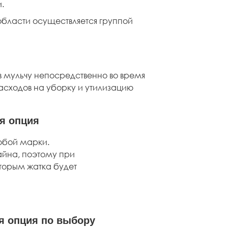
.
области осуществляется группой
в мульчу непосредственно во время
асходов на уборку и утилизацию
я опция
юбой марки.
айна, поэтому при
торым жатка будет
ая опция по выбору