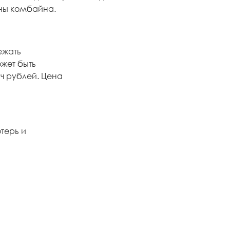
ины комбайна.
ежать
ожет быть
яч рублей. Цена
терь и