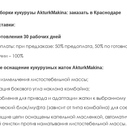
борки кукурузы AkturkMakina: заказать в Краснодаре
ставки:
отовления 30 рабочих дней
платы: при предзаказе: 50% предоплата, 50% по готовно
чии – 100%
е оснащение кукурузных жаток
AkturkMakina
:
измельчения листостебельной массы;
ция бокового угла наклона комбайна;
бления для привода и адаптации жатки к выбранному
ческий блок/муфта (зависит от типа комбайна) для со
ющие цепи оснащены капельной масленкой, автомати
 очистки против наматывания листостебельной массы.