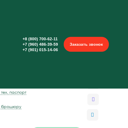
urkMakina
+8 (800) 700-62-11
+7 (960) 486-39-59
Заказать звонок
+7 (901) 015-14-06
ля уборки кукурузы
akina
лия-Турция
 тех. паспорт
ь брошюру