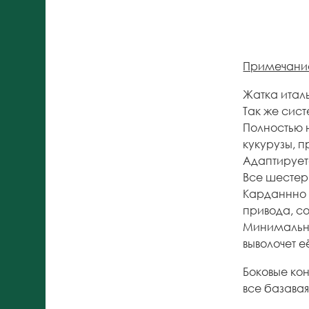
Примечани
Жатка италь
Так же сист
Полностью 
кукурузы, п
Адаптируе
Все шестерн
Карданнно 
привода, с
Минимальны
выволочет 
Боковые кон
все базавая