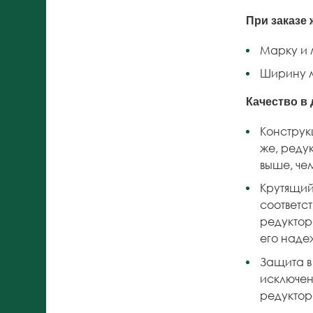
При заказе 
Марку и
Ширину м
Качество в 
Конструк
же, реду
выше, че
Крутящий
соответс
редуктор
его наде
Защита в
исключе
редуктор