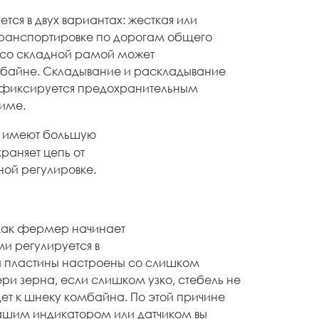
тся в двух вариантах: жесткая или
транспортировке по дорогам общего
а со складной рамой может
мбайне. Складывание и раскладывание
 фиксируется предохранительным
име.
е) имеют большую
раняет цепь от
ной регулировке.
, как фермер начинает
и регулируется в
ли пластины настроены со слишком
и зерна, если слишком узко, стебель не
ет к шнеку комбайна. По этой причине
нашим индикатором или датчиком вы