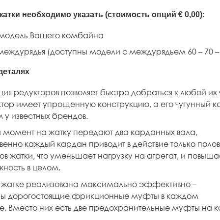
жатки необходимо указать (стоимость опций € 0,00):
 модель Вашего комбайна
еждурядья (доступны модели с междурядьем 60 – 70 – 7
деталях
ция редукторов позволяет быстро добраться к любой их 
ктор имеет упрощенную конструкцию, а его чугунный к
м у известных брендов.
 момент на жатку передают два карданных вала,
твенно каждый кардан приводит в действие только поло
ов жатки, что уменьшает нагрузку на агрегат, и повыша
жность в целом.
 жатке реализована максимально эффективно –
ны дорогостоящие фрикционные муфты в каждом
е. Вместо них есть две предохранительные муфты на к