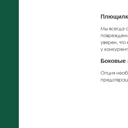
Плющилк
Мы всегда 
повреждени
уверен, что
у конкурен
Боковые 
Опция необ
предотвращ