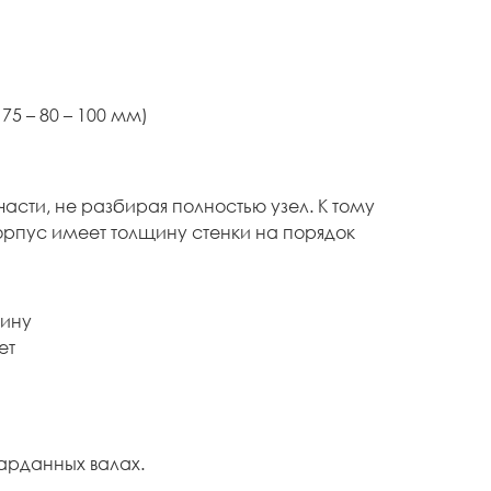
5 – 80 – 100 мм)
части, не разбирая полностью узел. К тому
орпус имеет толщину стенки на порядок
вину
ет
арданных валах.