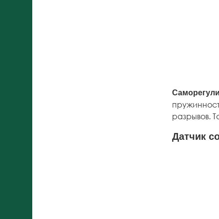
Саморегул
пружинность
разрывов. 
Датчик с