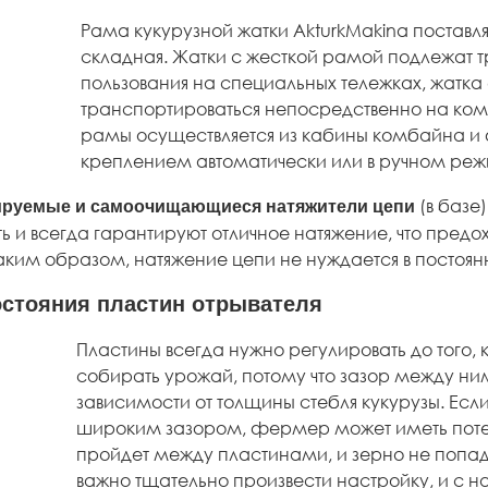
Рама кукурузной жатки AkturkMakina поставляе
складная. Жатки с жесткой рамой подлежат 
пользования на специальных тележках, жатк
транспортироваться непосредственно на ко
рамы осуществляется из кабины комбайна и
креплением автоматически или в ручном реж
(в баз
ируемые и самоочищающиеся натяжители цепи
 и всегда гарантируют отличное натяжение, что предох
Таким образом, натяжение цепи не нуждается в постоян
остояния пластин отрывателя
Пластины всегда нужно регулировать до того
собирать урожай, потому что зазор между ним
зависимости от толщины стебля кукурузы. Ес
широким зазором, фермер может иметь потер
пройдет между пластинами, и зерно не попад
важно тщательно произвести настройку, и с 