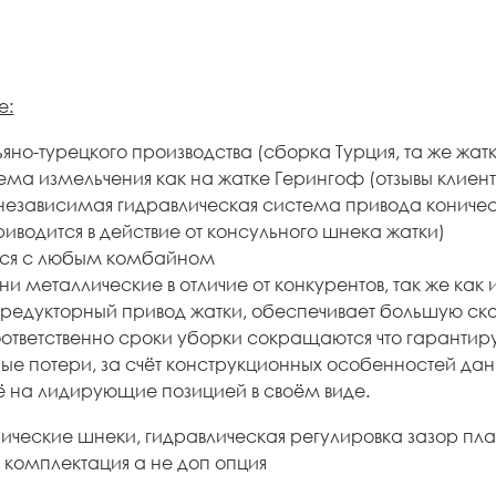
е:
яно-турецкого производства (сборка Турция, та же жатк
ема измельчения как на жатке Герингоф (отзывы клиент
независимая гидравлическая система привода коничес
риводится в действие от консульного шнека жатки)
тся с любым комбайном
и металлические в отличие от конкурентов, так же ка
редукторный привод жатки, обеспечивает большую скор
оответственно сроки уборки сокращаются что гарантиру
е потери, за счёт конструкционных особенностей да
её на лидирующие позицией в своём виде.
ические шнеки, гидравлическая регулировка зазор пла
 комплектация а не доп опция