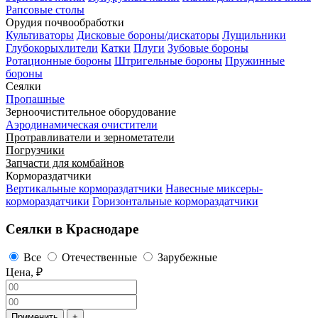
Рапсовые столы
Орудия почвообработки
Культиваторы
Дисковые бороны/дискаторы
Лущильники
Глубокорыхлители
Катки
Плуги
Зубовые бороны
Ротационные бороны
Штригельные бороны
Пружинные
бороны
Сеялки
Пропашные
Зерноочистительное оборудование
Аэродинамическая очистители
Протравливатели и зернометатели
Погрузчики
Запчасти для комбайнов
Кормораздатчики
Вертикальные кормораздатчики
Навесные миксеры-
кормораздатчики
Горизонтальные кормораздатчики
Сеялки в Краснодаре
Все
Отечественные
Зарубежные
Цена, ₽
Применить
+