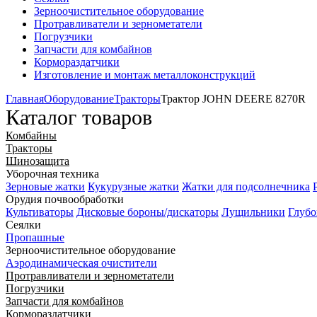
Зерноочистительное оборудование
Протравливатели и зернометатели
Погрузчики
Запчасти для комбайнов
Кормораздатчики
Изготовление и монтаж металлоконструкций
Главная
Оборудование
Тракторы
Трактор JOHN DEERE 8270R
Каталог товаров
Комбайны
Тракторы
Шинозащита
Уборочная техника
Зерновые жатки
Кукурузные жатки
Жатки для подсолнечника
Орудия почвообработки
Культиваторы
Дисковые бороны/дискаторы
Лущильники
Глубо
Сеялки
Пропашные
Зерноочистительное оборудование
Аэродинамическая очистители
Протравливатели и зернометатели
Погрузчики
Запчасти для комбайнов
Кормораздатчики