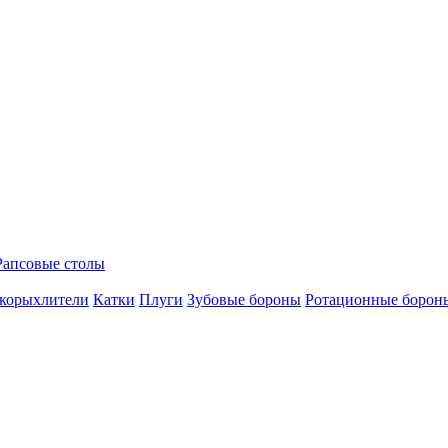
Рапсовые столы
корыхлители
Катки
Плуги
Зубовые бороны
Ротационные борон