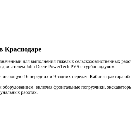
в Краснодаре
наченный для выполнения тяжелых сельскохозяйственных работ, 
н двигателем John Deere PowerTech PVS с турбонаддувом.
ечивающую 16 передних и 9 задних передач. Кабина трактора об
орудованием, включая фронтальные погрузчики, экскаваторы, 
ммунальных работах.